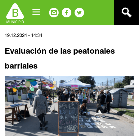
Jump
to
navigation
Back
19.12.2024 - 14:34
to
Evaluación de las peatonales
top
barriales