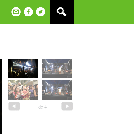
1
de
4