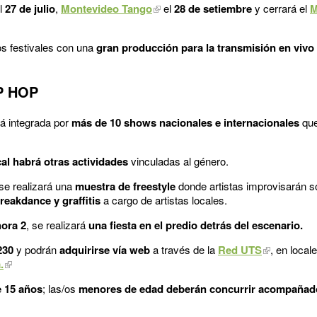
l
27 de julio
,
Montevideo Tango
el
28 de setiembre
y cerrará el
M
os festivales con una
gran producción para la transmisión en vivo
P HOP
tá integrada por
más de 10 shows nacionales e internacionales
que
al habrá otras actividades
vinculadas al género.
 se realizará una
muestra de freestyle
donde artistas improvisarán s
eakdance y graffitis
a cargo de artistas locales.
ora 2
, se realizará
una fiesta en el predio detrás del escenario.
230
y podrán
adquirirse vía web
a través de la
Red UTS
, en loca
.
e 15 años
; las/os
menores de edad deberán concurrir acompaña