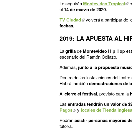
Le seguirán
Montevideo Tropical
e
el
14 de marzo de 2020.
TV Ciudad
volverá a participar de l
fechas.
2019: LA APUESTA AL HI
La
grilla
de
Montevideo Hip Hop
es
escenario del Ramón Collazo.
Además,
junto a la propuesta music
Dentro de las instalaciones del teatro
Habrá también
demostraciones de br
Al
cierre el festival
, previsto para la
h
Las
entradas tendrán un valor de $
Pagos
y
locales de Tienda Inglesa
Podrán
asistir personas mayores d
tutor/a.