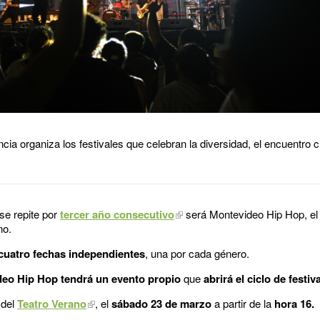
cia organiza los festivales que celebran la diversidad, el encuentro 
se repite por
tercer año consecutivo
será Montevideo Hip Hop, el
no.
cuatro fechas independientes
, una por cada género.
eo Hip Hop tendrá un evento propio
que
abrirá el ciclo de festiv
 del
Teatro Verano
, el
sábado 23 de marzo
a partir de la
hora 16.