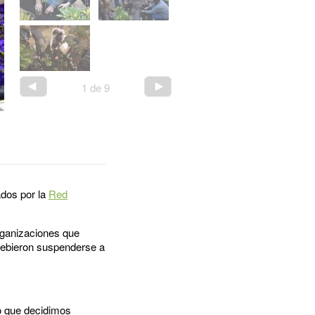
1
de
9
ados por la
Red
rganizaciones que
e debieron suspenderse a
lo que decidimos