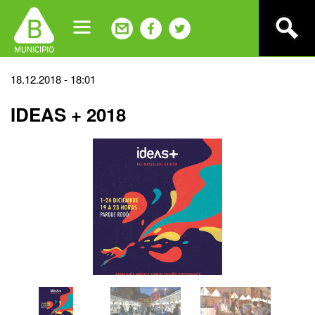
Jump
to
navigation
Back
18.12.2018 - 18:01
to
IDEAS + 2018
top