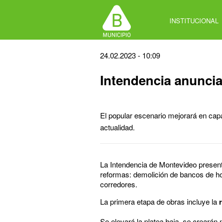
Jump
to
INSTITUCIONAL
navigation
Back
24.02.2023 - 10:09
to
Intendencia anuncia
top
El popular escenario mejorará en capa
actualidad.
La Intendencia de Montevideo presen
reformas: demolición de bancos de h
corredores.
La primera etapa de obras incluye la
Se elevará la platea baja, se crearán