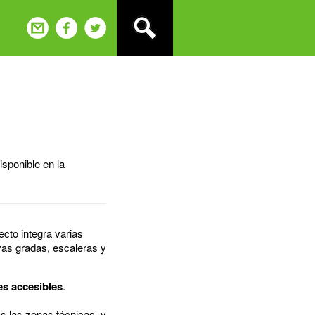
isponible en la
ecto integra varias
as gradas, escaleras y
es accesibles
.
as las zonas técnicas, y