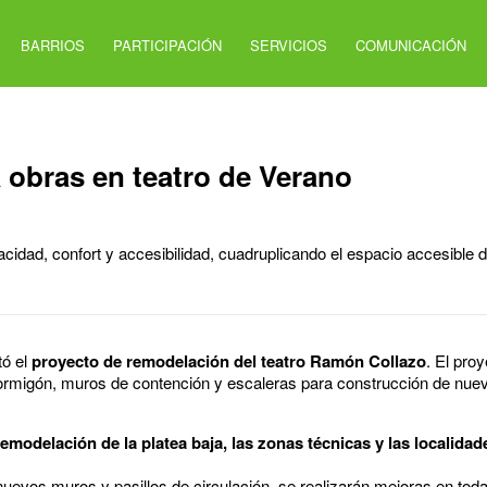
BARRIOS
PARTICIPACIÓN
SERVICIOS
COMUNICACIÓN
 obras en teatro de Verano
cidad, confort y accesibilidad, cuadruplicando el espacio accesible d
tó el
proyecto de remodelación del teatro Ramón Collazo
. El proy
ormigón, muros de contención y escaleras para construcción de nuev
remodelación de la platea baja, las zonas técnicas y las localidad
 nuevos muros y pasillos de circulación, se realizarán mejoras en tod