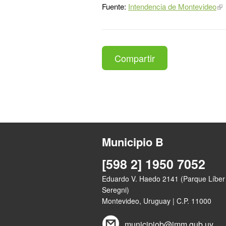
Fuente:
Intendencia de Montevideo
Compartir
Municipio B
[598 2] 1950 7052
Eduardo V. Haedo 2141 (Parque Líber
Seregni)
Montevideo, Uruguay | C.P. 11000
municipiob@imm.gub.uy