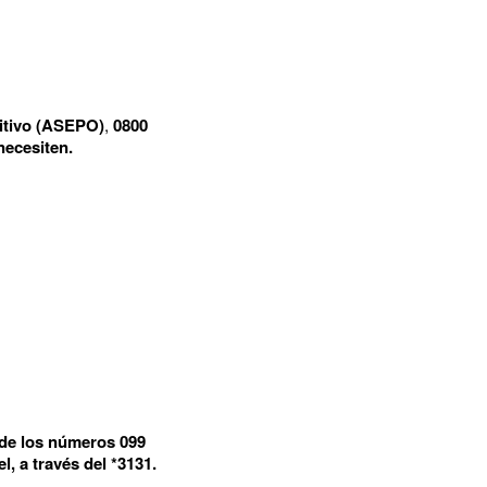
itivo (ASEPO)
,
0800
necesiten.
 de los números 099
l, a través del *3131.