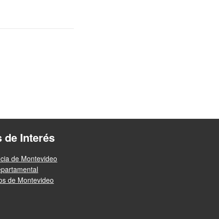
s de Interés
ncia de Montevideo
epartamental
ios de Montevideo