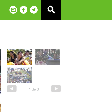
1
de
3