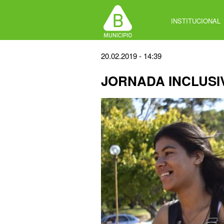
Jump
to
INSTITUCIONAL
navigation
Back
20.02.2019 - 14:39
to
JORNADA INCLUSI
top