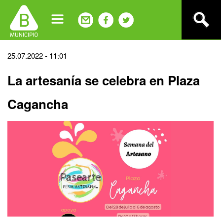
Jump
to
navigation
Back
25.07.2022 - 11:01
to
La artesanía se celebra en Plaza
top
Cagancha