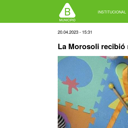
Jump
to
INSTITUCIONAL
navigation
Back
20.04.2023 - 15:31
to
La Morosoli recibió
top