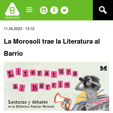
Jump
to
navigation
Back
11.04.2023 - 13:12
to
La Morosoli trae la Literatura al
top
Barrio