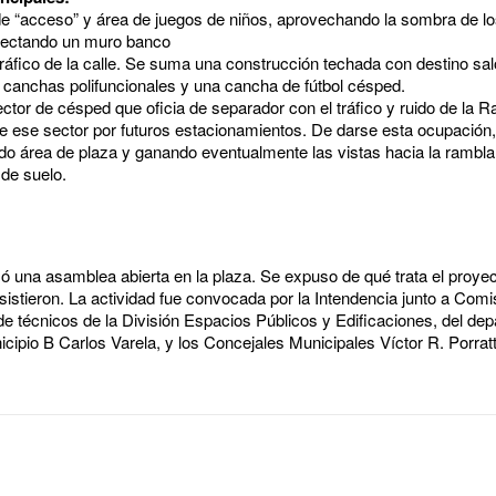
de “acceso” y área de juegos de niños, aprovechando la sombra de los
yectando un muro banco
 tráfico de la calle. Se suma una construcción techada con destino sal
s canchas polifuncionales y una cancha de fútbol césped.
ctor de césped que oficia de separador con el tráfico y ruido de la 
de ese sector por futuros estacionamientos. De darse esta ocupación,
ndo área de plaza y ganando eventualmente las vistas hacia la rambla
 de suelo.
zó una asamblea abierta en la plaza. Se expuso de qué trata el proye
istieron. La actividad fue convocada por la Intendencia junto a Com
de técnicos de la División Espacios Públicos y Edificaciones, del de
icipio B Carlos Varela, y los Concejales Municipales Víctor R. Porrat