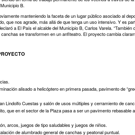
 Municipio B.
obviamente manteniendo la faceta de un lugar público asociado al de
ndo, que nos agrade, más allá de que tenga un uso intensivo. Y es p
claró a El País el alcalde del Municipio B, Carlos Varela. “También 
 canchas se transformen en un anfiteatro. El proyecto cambia claram
PROYECTO
cias.
inación alisado a helicóptero en primera pasada, pavimento de “gre
Juan Lindolfo Cuestas y salón de usos múltiples y cerramiento de ca
ito, que en el sector de la Plaza pasa a ser un pavimento rebasable al
n, arcos, juegos de tipo saludables y juegos de niños.
talación de alumbrado general de canchas y peatonal puntual.