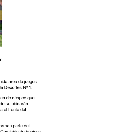
n.
nida área de juegos
de Deportes Nº 1.
área de césped que
nde se ubicarán
 el frente del
orman parte del
a Comisión de Vecinos