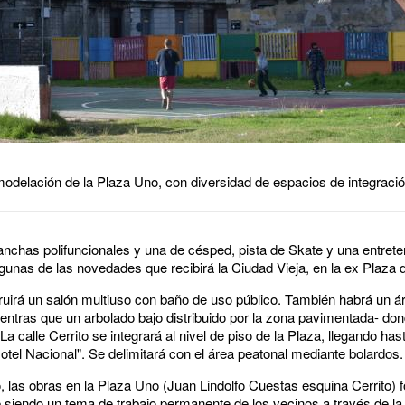
odelación de la Plaza Uno, con diversidad de espacios de integració
anchas polifuncionales y una de césped, pista de Skate y una entrete
unas de las novedades que recibirá la Ciudad Vieja, en la ex Plaza 
ruirá un salón multiuso con baño de uso público. También habrá un 
entras que un arbolado bajo distribuido por la zona pavimentada- do
calle Cerrito se integrará al nivel de piso de la Plaza, llegando hasta
tel Nacional". Se delimitará con el área peatonal mediante bolardos.
 las obras en la Plaza Uno (Juan Lindolfo Cuestas esquina Cerrito) f
siendo un tema de trabajo permanente de los vecinos a través de l