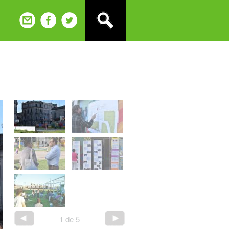
1
de
5