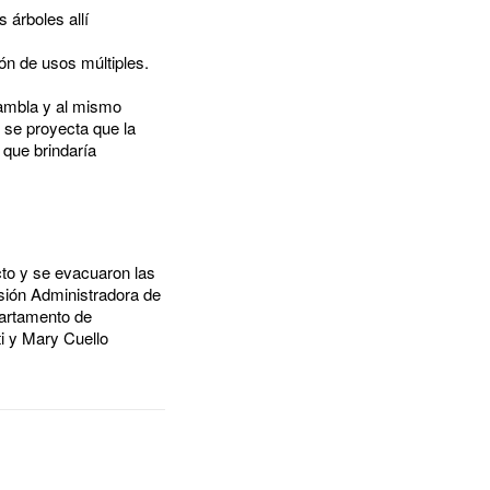
 árboles allí
ón de usos múltiples.
Rambla y al mismo
 se proyecta que la
 que brindaría
cto y se evacuaron las
isión Administradora de
partamento de
ti y Mary Cuello