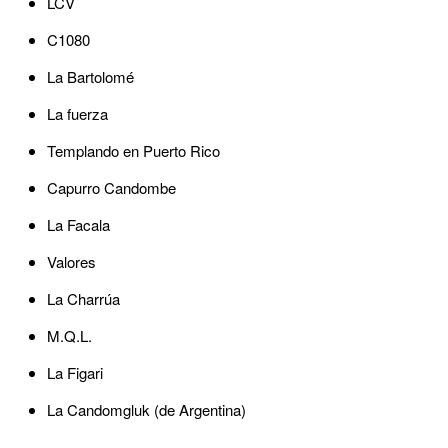
LCV
C1080
La Bartolomé
La fuerza
Templando en Puerto Rico
Capurro Candombe
La Facala
Valores
La Charrúa
M.Q.L.
La Figari
La Candomgluk (de Argentina)