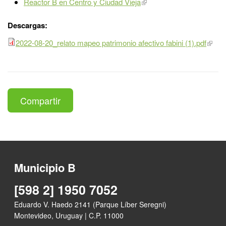
Reactor B en Centro y Ciudad Vieja
Descargas:
2022-08-20_relato mapeo patrimonio afectivo fabini (1).pdf
Compartir
Municipio B
[598 2] 1950 7052
Eduardo V. Haedo 2141 (Parque Líber Seregni)
Montevideo, Uruguay | C.P. 11000