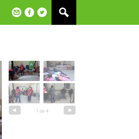
1
de
4