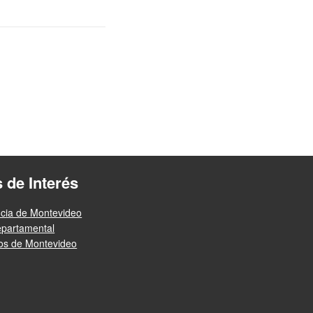
s de Interés
ncia de Montevideo
epartamental
ios de Montevideo