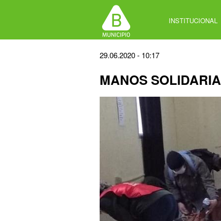
Jump
to
INSTITUCIONAL
navigation
Back
29.06.2020 - 10:17
to
MANOS SOLIDARI
top