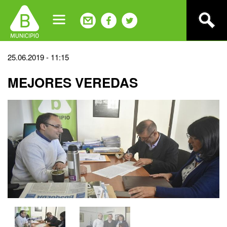
Jump
to
navigation
Back
25.06.2019 - 11:15
to
MEJORES VEREDAS
top