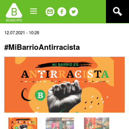
Jump
to
navigation
Back
12.07.2021 - 10:28
to
#MiBarrioAntirracista
top