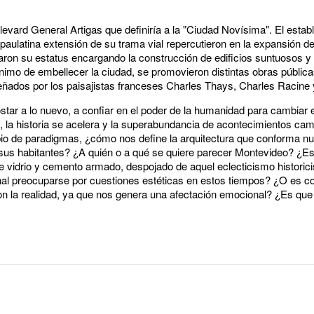
levard General Artigas que definiría a la "Ciudad Novísima". El establ
paulatina extensión de su trama vial repercutieron en la expansión 
on su estatus encargando la construcción de edificios suntuosos y
ánimo de embellecer la ciudad, se promovieron distintas obras pública
ñados por los paisajistas franceses Charles Thays, Charles Racine
star a lo nuevo, a confiar en el poder de la humanidad para cambiar
os, la historia se acelera y la superabundancia de acontecimientos ca
o de paradigmas, ¿cómo nos define la arquitectura que conforma nu
e sus habitantes? ¿A quién o a qué se quiere parecer Montevideo? ¿E
 vidrio y cemento armado, despojado de aquel eclecticismo historici
nal preocuparse por cuestiones estéticas en estos tiempos? ¿O es con
n la realidad, ya que nos genera una afectación emocional? ¿Es que