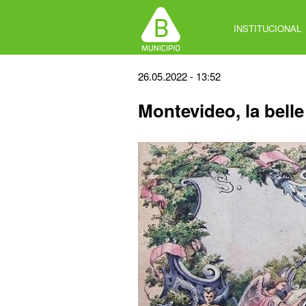
Jump
to
INSTITUCIONAL
navigation
Back
26.05.2022 - 13:52
to
Montevideo, la bell
top