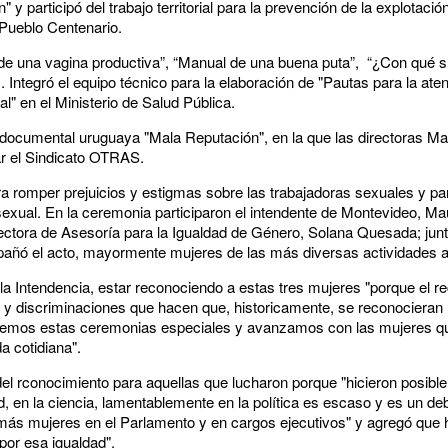
 participó del trabajo territorial para la prevención de la explotaci
 Pueblo Centenario.
 de una vagina productiva”, “Manual de una buena puta”, “¿Con qué s
. Integró el equipo técnico para la elaboración de "Pautas para la aten
l" en el Ministerio de Salud Pública.
 documental uruguaya "Mala Reputación", en la que las directoras Mar
dar el Sindicato OTRAS.
a romper prejuicios y estigmas sobre las trabajadoras sexuales y pa
sexual. En la ceremonia participaron el intendente de Montevideo, Mau
irectora de Asesoría para la Igualdad de Género, Solana Quesada; junt
añó el acto, mayormente mujeres de las más diversas actividades 
 la Intendencia, estar reconociendo a estas tres mujeres "porque el 
os y discriminaciones que hacen que, historicamente, se reconocier
tenemos estas ceremonias especiales y avanzamos con las mujeres 
a cotidiana".
 del rconocimiento para aquellas que lucharon porque "hicieron posib
, en la ciencia, lamentablemente en la política es escaso y es un d
 más mujeres en el Parlamento y en cargos ejecutivos" y agregó qu
por esa igualdad".