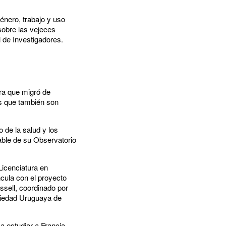
énero, trabajo y uso
sobre las vejeces
 de Investigadores.
ra que migró de
os que también son
o de la salud y los
ble de su Observatorio
Licenciatura en
cula con el proyecto
ssell, coordinado por
ociedad Uruguaya de
a estudiar a Francia