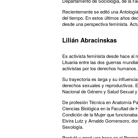
Departamento de Sociología, de la F
Recientemente se editó una Antología 
del tiempo. En estos últimos años ded
desde una perspectiva feminista. Act
Lilián Abracinskas
Es activista feminista desde hace al
Lituania entre las dos guerras mundi
activistas por los derechos humanos.
Su trayectoria es larga y su influenci
derechos sexuales y reproductivos. 
Nacional de Género y Salud Sexual y
De profesión Técnica en Anatomía Pato
Ciencias Biológica en la Facultad de
Condición de la Mujer que funcionaba 
Elvira Lutz y Arnaldo Gomensoro, don
Sexología.
Postuló y ganó una beca en el Program