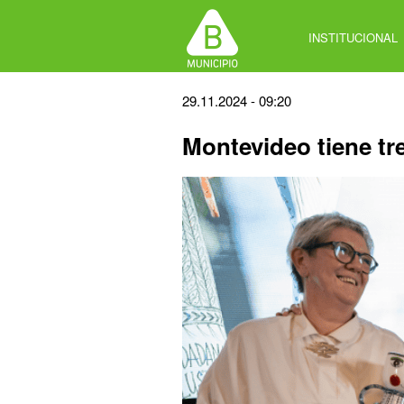
Jump
to
INSTITUCIONAL
navigation
Back
29.11.2024 - 09:20
to
Montevideo tiene tr
top