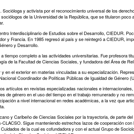
. Socióloga y activista por el reconocimiento universal de los derech
sociólogos de la Universidad de la República, que se titularon poco a
ar.
ntro Interdisciplinario de Estudios sobre el Desarrollo, CIEDUR. Poc
dor y Francia. En 1985 regresó al país y se reintegró a CIEDUR, imp
Género y Desarrollo.
a tiempo completo a las actividades universitarias. Fue profesora titu
ogía de la Facultad de Ciencias Sociales, y fundadora del Área de R
y en el exterior en materias vinculadas a su especialización. Repres
 Nacional Coordinador de Políticas Públicas de Igualdad de Género (
s artículos en revistas especializadas nacionales e internacionales, 
des de género en el uso del tiempo en el trabajo remunerado y no re
cipación a nivel internacional en redes académicas, a la vez que arti
ta.
cano y Caribeño de Ciencias Sociales por la trayectoria, de parte de
s-CLACSO. Sigue manteniendo estrechos lazos de cooperación con la
 Cuidados de la cual es cofundadora y con el actual Grupo de Sociol