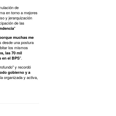
mulación de
ama en torno a mejores
so y jerarquización
cipación de las
tendencia
"
 porque muchas me
os desde una postura
bitar los mismos
s, las 70 mil
s en el BPS
".
profundo" y recordó
todo gobierno y a
ía organizada y activa,