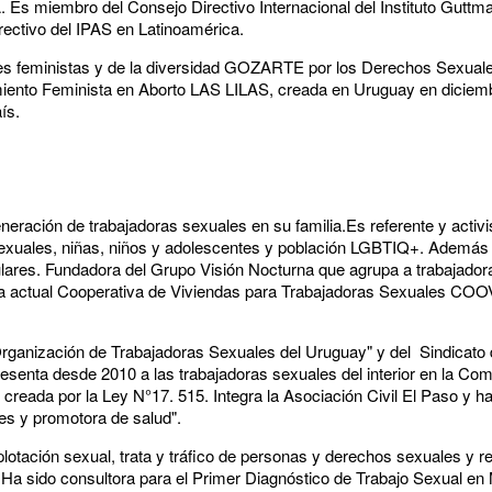
Es miembro del Consejo Directivo Internacional del Instituto Guttma
rectivo del IPAS en Latinoamérica.
es feministas y de la diversidad GOZARTE por los Derechos Sexual
iento Feminista en Aborto LAS LILAS, creada en Uruguay en diciem
ís.
neración de trabajadoras sexuales en su familia.Es referente y activi
exuales, niñas, niños y adolescentes y población LGBTIQ+. Además
res. Fundadora del Grupo Visión Nocturna que agrupa a trabajadoras
la actual Cooperativa de Viviendas para Trabajadoras Sexuales COO
"Organización de Trabajadoras Sexuales del Uruguay" y del Sindicato
enta desde 2010 a las trabajadoras sexuales del interior en la Com
creada por la Ley N°17. 515. Integra la Asociación Civil El Paso y ha
es y promotora de salud".
otación sexual, trata y tráfico de personas y derechos sexuales y r
l. Ha sido consultora para el Primer Diagnóstico de Trabajo Sexual en 