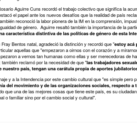
sario Aguirre Cuns recordó el trabajo colectivo que significa la acu
stacó el papel ante los nuevos desafíos que la realidad de país recl
ambién reconoció la labor pionera de la IM en la comprensión, impusl
 igualdad de género. Aguirre resaltó también la importancia de la parti
na característica distintiva de las políticas de género de esta In
ray Bentos natal, agradeció la distinción y recordó que "
estoy acá
rticular aquellas que "empezaron a oirnos con el corazón y a mirarn
ezaron a vernos tan humanas como ellas y ser merecedoras de ha
 también reclamó por la necesidad de que "
las trabajadores sexuale
 nuestro país, tengan una carátula propia de aportes jubilatorio
aje y a la Intendencia por este cambio cultural que "es simple pero 
ía del movimiento y de las organizaciones sociales, respecto a 
ndo que una de las mejores cosas que tiene este país, es su ciudadan
al o familiar sino por el cambio social y cultural".