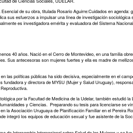
acultad de Ciencias Sociales, UDELAR.
Esencial de su obra, titulada Rosario Aguirre:Cuidados en agenda: g
ica sus esfuerzos a impulsar una línea de investigación sociológica 
ualmente es investigadora emérita y evaluadora del Sistema Nacional
 menos 40 años. Nació en el Cerro de Montevideo, en una familia obre
ales. Sus antecesoras son mujeres fuertes y ella es madre de melliz
a en las políticas públicas ha sido decisiva, especialmente en el camp
Es fundadora y directora de MYSU (Mujer y Salud Uruguay), responsa
 Reproductiva.
lógica por la Facultad de Medicina de la Udelar, también estudió la 
 Humanidades y Ciencias. Preparando su tesis para licenciarse se vin
en la Asociación Uruguaya de Planificación Familiar en el Pereira Ro
de integró los equipos de educación sexual y fue asistente de la S
a de Intercambio Internacional sobre Salud de las Mujeres y se fue 