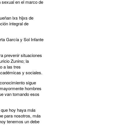
ón sexual en el marco de
ueñan lxs hijxs de
ción integral de
ta García y Sol Infante
ra prevenir situaciones
ricio Zunino; la
o a las tres
académicas y sociales.
reconocimiento sigue
an mayormente hombres
que van tomando esos
le que hoy haya más
ebe para nosotros, más
e hoy tenemos un debe