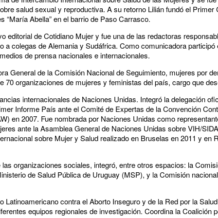
bre salud sexual y reproductiva. A su retorno Lilián fundó el Primer
es “María Abella” en el barrio de Paso Carrasco.
vo editorial de Cotidiano Mujer y fue una de las redactoras responsabl
unto a colegas de Alemania y Sudáfrica. Como comunicadora participó
s medios de prensa nacionales e internacionales.
ora General de la Comisión Nacional de Seguimiento, mujeres por d
de 70 organizaciones de mujeres y feministas del país, cargo que de
ancias internacionales de Naciones Unidas. Integró la delegación ofi
 primer Informe País ante el Comité de Expertas de la Convención Co
AW) en 2007. Fue nombrada por Naciones Unidas como representante
ujeres ante la Asamblea General de Naciones Unidas sobre VIH/SIDA
ernacional sobre Mujer y Salud realizado en Bruselas en 2011 y en
e las organizaciones sociales, integró, entre otros espacios: la Comi
inisterio de Salud Pública de Uruguay (MSP), y la Comisión nacional 
o Latinoamericano contra el Aborto Inseguro y de la Red por la Salu
diferentes equipos regionales de investigación. Coordina la Coalición 