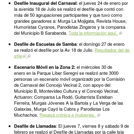
Desfile Inaugural del Carnaval
: el jueves 24 de enero por
la avenida 18 de Julio se realizó el desfile que contó con
más de 50 agrupaciones participantes y que tuvo como
grandes ganadores a: Murga La Mojigata, Revista House,
Humoristas Cyranos, Parodistas Zingaros y la comparsa
del Municipio B Sarabanda.
Toda la información aquí.
Desfile de Escuelas de Samba
: el domingo 27 de enero
se realizó el desfile por la Av 18 de Julio.
Resultados del de
sfile
.
Escenario Móvil en la Zona 2:
el miércoles 30 de
enero en la Parque Líber Seregni se realizó ante 3000
personas un escenario móvil organizado por la Comisión
de Carnaval del Concejo Vecinal 2, con apoyo del
Municipio B, Montevideo Cultura y el Concejo Vecinal.
Actuaron: Comparsa La Rodó, Guitarrista Esteban
Ferreira, Murgas Jóvenes A la Bartola y La Verga de las
Galaxias, Murga Cayó la Cabra y Parodistas Los
Muchachos.
Repasá crónica e imágenes.
Desfile de Llamadas
: El jueves 7, viernes 8 y sábado 9 de
febrero se realizó el Desfile de Llamadas por la calle Isla