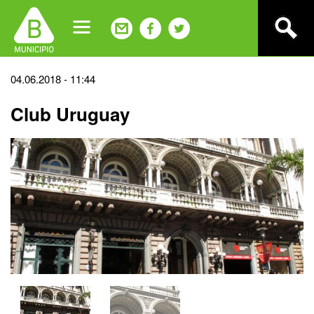
Jump
to
navigation
Back
04.06.2018 - 11:44
to
Club Uruguay
top