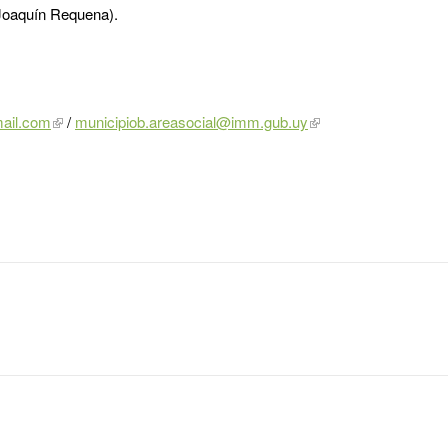
Joaquín Requena).
ail.com
/
municipiob.areasocial@imm.gub.uy