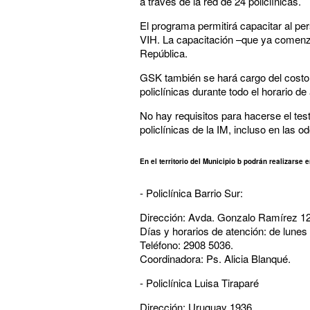
a través de la red de 24 policlínicas.
El programa permitirá capacitar al pe
VIH. La capacitación –que ya comenzó–
República.
GSK también se hará cargo del costo d
policlínicas durante todo el horario de 
No hay requisitos para hacerse el tes
policlínicas de la IM, incluso en las o
En el territorio del Municipio b podrán realizarse 
- Policlínica Barrio Sur:
Dirección: Avda. Gonzalo Ramírez 127
Días y horarios de atención: de lunes 
Teléfono: 2908 5036.
Coordinadora: Ps. Alicia Blanqué.
- Policlínica Luisa Tiraparé
Dirección: Uruguay 1936.