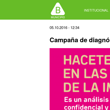
Jump
to
INSTITUCIONAL
navigation
Back
05.10.2016 - 12:34
to
Campaña de diagnós
top