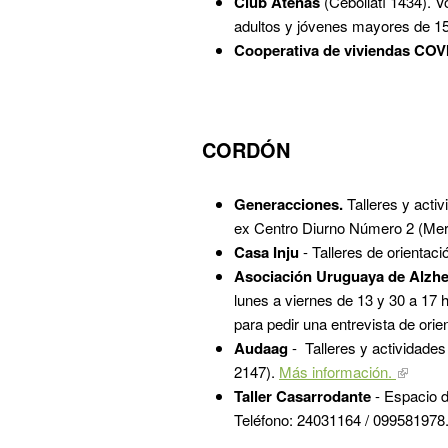
Club Atenas
(Cebollatí 1434). V
adultos y jóvenes mayores de 1
Cooperativa de viviendas CO
CORDÓN
Generacciones.
Talleres y acti
ex Centro Diurno Número 2 (Mer
Casa Inju
- Talleres de orientac
Asociación Uruguaya de Alzh
lunes a viernes de 13 y 30 a 17
para pedir una entrevista de orie
Audaag
- Talleres y actividade
2147).
Más información.
Taller Casarrodante
- Espacio d
Teléfono: 24031164 / 099581978