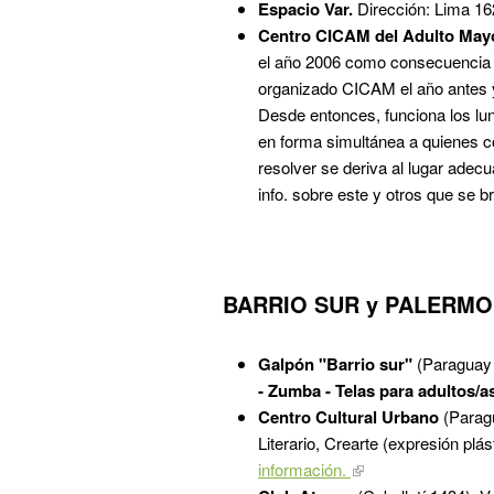
Espacio Var.
Dirección: Lima 162
Centro CICAM del Adulto Mayo
el año 2006 como consecuencia 
organizado CICAM el año antes ya
Desde entonces, funciona los lune
en forma simultánea a quienes co
resolver se deriva al lugar adec
info. sobre este y otros que se b
BARRIO SUR y PALERMO
Galpón "Barrio sur"
(Paraguay 
- Zumba -
Telas para adultos/a
Centro Cultural Urbano
(Paragu
Literario, Crearte (expresión plá
información.