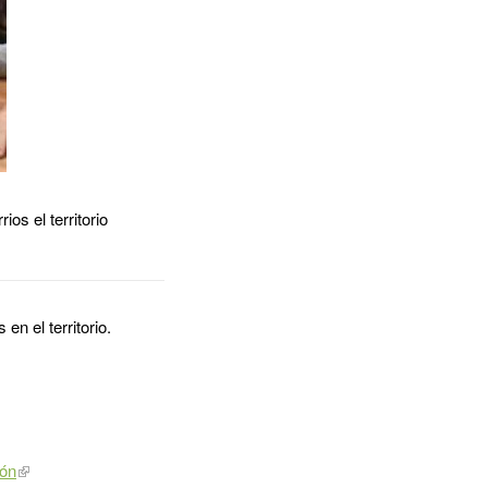
os el territorio
n el territorio.
ión