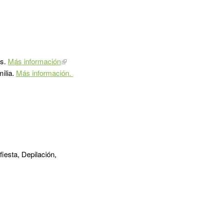
as.
Más información
milia.
Más información.
iesta, Depilación,