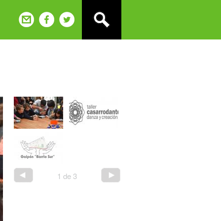
2
de
3