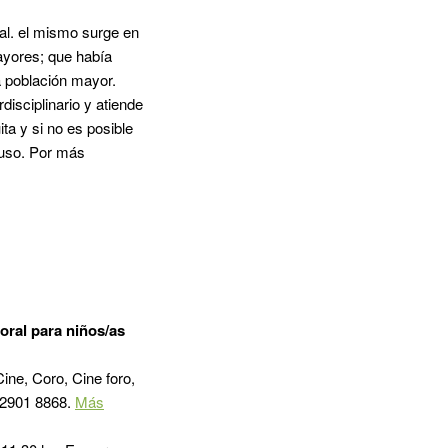
ial. el mismo surge en
ayores; que había
a población mayor.
disciplinario y atiende
a y si no es posible
Abuso. Por más
oral para niños/as
ine, Coro, Cine foro,
 2901 8868.
Más