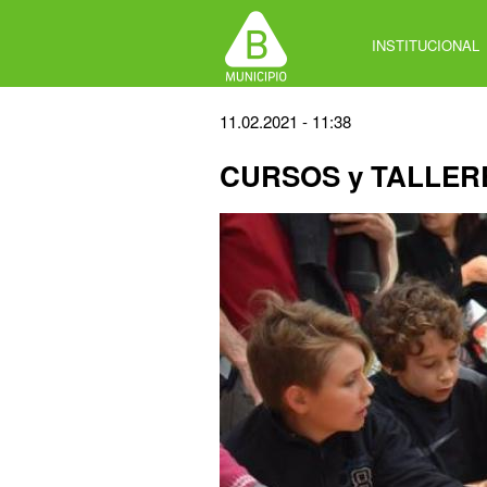
Jump
to
INSTITUCIONAL
navigation
Back
11.02.2021 - 11:38
to
CURSOS y TALLER
top