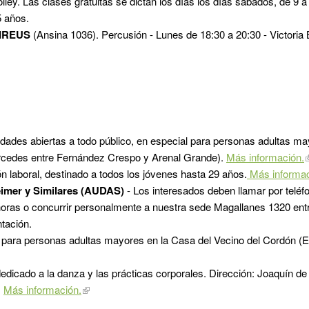
olley. Las clases gratuitas se dictan los días los días sábados, de 9 
5 años.
VIREUS
(Ansina 1036). Percusión - Lunes de 18:30 a 20:30 - Victoria
vidades abiertas a todo público, en especial para personas adultas m
cedes entre Fernández Crespo y Arenal Grande).
Más información.
ión laboral, destinado a todos los jóvenes hasta 29 años.
Más informa
eimer y Similares (AUDAS)
- Los interesados deben llamar por teléf
 horas o concurrir personalmente a nuestra sede Magallanes 1320 e
ntación.
s para personas adultas mayores en la Casa del Vecino del Cordón (
edicado a la danza y las prácticas corporales. Dirección: Joaquín de
.
Más información.