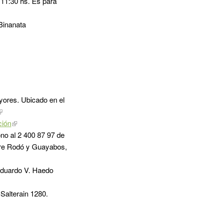
a 11:30 hs. Es para
 Binanata
ayores. Ubicado en el
ción
ono al 2 400 87 97 de
ntre Rodó y Guayabos,
Eduardo V. Haedo
 Salterain 1280.