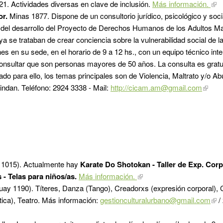
1. Actividades diversas en clave de inclusión.
Más información.
r.
Minas 1877. Dispone de un consultorio jurídico, psicológico y soc
del desarrollo del Proyecto de Derechos Humanos de los Adultos M
 se trataban de crear conciencia sobre la vulnerabilidad social de l
s en su sede, en el horario de 9 a 12 hs., con un equipo técnico inter
nsultar que son personas mayores de 50 años. La consulta es gratuit
uado para ello, los temas principales son de Violencia, Maltrato y/o 
rindan. Teléfono: 2924 3338 - Mail:
http://cicam.am@gmail.com
1015). Actualmente hay
Karate Do Shotokan -
Taller de Exp. Corp
s -
Telas para niños/as.
Más información.
ay 1190). Títeres, Danza (Tango), Creadorxs (expresión corporal), C
stica), Teatro. Más información:
gestionculturalurbano@gmail.com
/