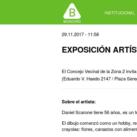
Jump
to
INSTITUCIONAL
navigation
Back
29.11.2017 - 11:58
to
EXPOSICIÓN ARTÍS
top
El Concejo Vecinal de la Zona 2 invita
(Eduardo V. Haedo 2147 / Plaza Sereg
Sobre el artista:
Daniel Scarone tiene 56 años, es un 
El dibujo comenzó como un hobby, rea
crayolas: flores, canastos con alime