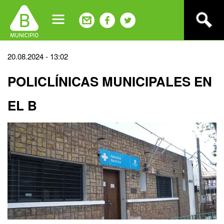
Jump
to
navigation
Back
20.08.2024 - 13:02
to
POLICLÍNICAS MUNICIPALES EN
top
EL B