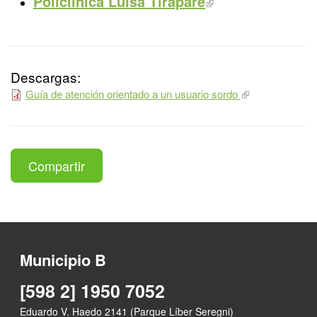
Policlínica Luisa Tirapare
Descargas:
Guía de atención orientado a un usuario sordo
Compartir
Municipio B
[598 2] 1950 7052
Eduardo V. Haedo 2141 (Parque Líber Seregni)