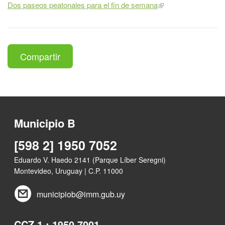
Dos paseos peatonales para el fin de semana
Compartir
Municipio B
[598 2] 1950 7052
Eduardo V. Haedo 2141 (Parque Líber Seregni)
Montevideo, Uruguay | C.P. 11000
municipiob@imm.gub.uy
CCZ 1 : 1950 7001