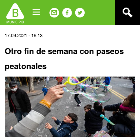
Jump
to
navigation
Back
17.09.2021 - 16:13
to
Otro fin de semana con paseos
top
peatonales