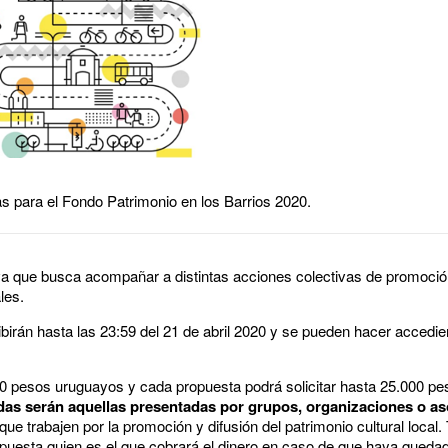
as para el Fondo Patrimonio en los Barrios 2020.
iva que busca acompañar a distintas acciones colectivas de promoció
les.
birán hasta las 23:59 del 21 de abril 2020 y se pueden hacer accedi
00 pesos uruguayos y cada propuesta podrá solicitar hasta 25.000 p
as serán aquellas presentadas por grupos, organizaciones o as
que trabajen por la promoción y difusión del patrimonio cultural local
opuesta quien es el que cobrará el dinero en caso de que haya queda