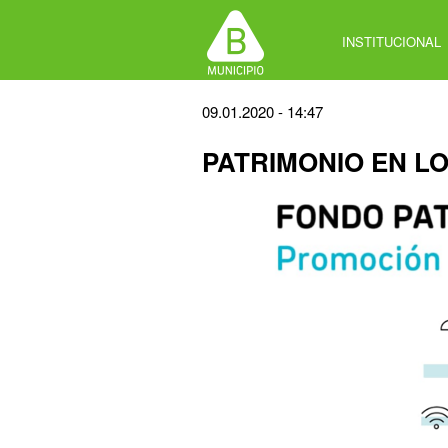
Jump
to
INSTITUCIONAL
navigation
Back
09.01.2020 - 14:47
to
PATRIMONIO EN L
top