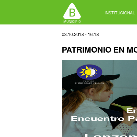
Jump
to
INSTITUCIONAL
navigation
Back
03.10.2018 - 16:18
to
PATRIMONIO EN M
top