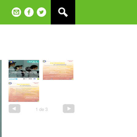
1
de
3