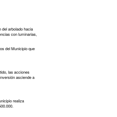
n del arbolado hacia
encias con luminarias,
cos del Municipio que
ido, las acciones
inversión asciende a
nicipio realiza
500.000.