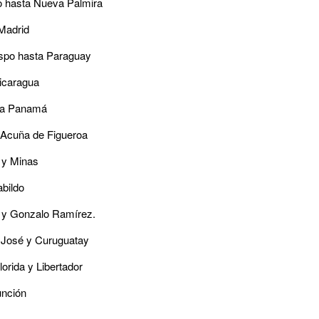
o hasta Nueva Palmira
Madrid
spo hasta Paraguay
Nicaragua
ta Panamá
Acuña de Figueroa
s y Minas
bildo
io y Gonzalo Ramírez.
n José y Curuguatay
orida y Libertador
unción