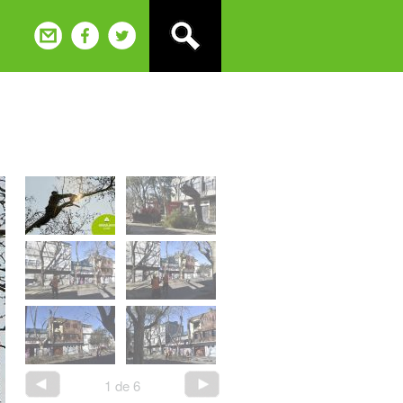
1
de
6