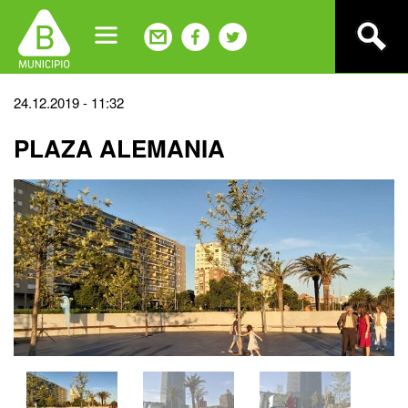
Jump
to
navigation
Back
24.12.2019 - 11:32
to
PLAZA ALEMANIA
top