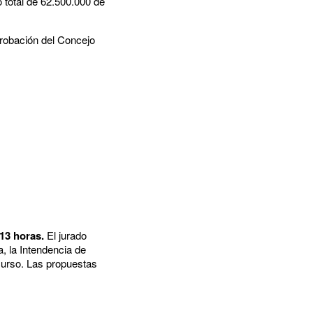
o total de 62.500.000 de
probación del Concejo
 13 horas.
El jurado
a, la Intendencia de
curso. Las propuestas