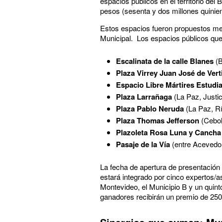
espacios públicos en el territorio del
pesos (sesenta y dos millones quinien
Estos espacios fueron propuestos med
Municipal. Los espacios públicos que
Escalinata de la calle Blanes
(B
Plaza Virrey Juan José de Vert
Espacio Libre Mártires Estudia
Plaza
Larrañaga
(La Paz, Justic
Plaza
Pablo
Neruda
(La Paz, R
Plaza
Thomas
Jefferson
(Cebol
Plazoleta
Rosa
Luna
y
Cancha
Pasaje
de
la
Vía
(entre Acevedo 
La fecha de apertura de presentación 
estará integrado por cinco expertos/as
Montevideo, el Municipio B y un quin
ganadores recibirán un premio de 250