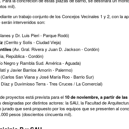
 B. Para la concreción de estas plazas de barrio, se destinará un mont
tos mil).
iante un trabajo conjunto de los Concejos Vecinales 1 y 2, con la a
 serán intervenidos son:
lanes y Dr. Luis Pieri - Parque Rodó)
iz
(Cerrito y Solís - Ciudad Vieja)
ntiles
(Av. Gral. Rivera y Juan D. Jackson - Cordón)
ia, República - Cordón)
ío Negro y Rambla Sud. América - Aguada)
latí y Javier Barrios Amorín - Palermo)
(Carlos San Viana y José María Roo - Barrio Sur)
Díaz y Duvimioso Terra - Tres Cruces / La Comercial)
de proyectos está prevista para el
10 de noviembre, a partir de las
 designadas por distintos actores: la SAU, la Facultad de Arquitectur
to jurado que será propuesto por los equipos que se presenten al con
.000 pesos (doscientos cincuenta mil).