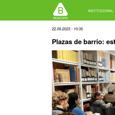
Jump
to
INSTITUCIONAL
navigation
Back
22.09.2023 - 10:35
to
Plazas de barrio: es
top