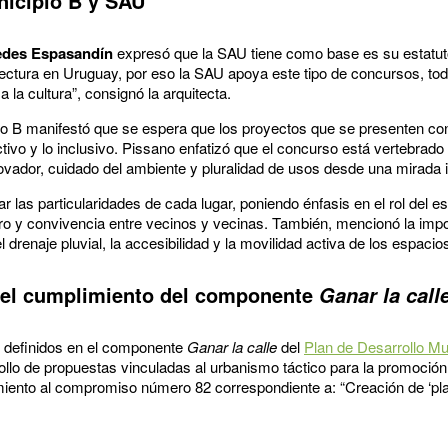
nicipio B y SAU
edes Espasandín
expresó que la SAU tiene como base es su estatuto 
tectura en Uruguay, por eso la SAU apoya este tipo de concursos, tod
a la cultura”, consignó la arquitecta.
pio B manifestó que se espera que los proyectos que se presenten co
tivo y lo inclusivo. Pissano enfatizó que el concurso está vertebrado 
novador, cuidado del ambiente y pluralidad de usos desde una mirada i
ar las particularidades de cada lugar, poniendo énfasis en el rol del 
ro y convivencia entre vecinos y vecinas. También, mencionó la imp
drenaje pluvial, la accesibilidad y la movilidad activa de los espacio
n el cumplimiento del componente
Ganar la call
os definidos en el componente
Ganar la calle
del
Plan de Desarrollo Mu
ollo de propuestas vinculadas al urbanismo táctico para la promoción 
limiento al compromiso número 82 correspondiente a: “Creación de ‘pla