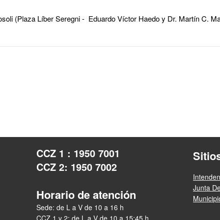
soli (Plaza Líber Seregni - Eduardo Víctor Haedo y Dr. Martín C. Ma
CCZ 1 : 1950 7001
Sitio
CCZ 2: 1950 7002
Intende
Junta D
Horario de atención
Municip
Sede: de L a V de 10 a 16 h
CCZ 1 y 2: de L a V de 10 a 15:45 h