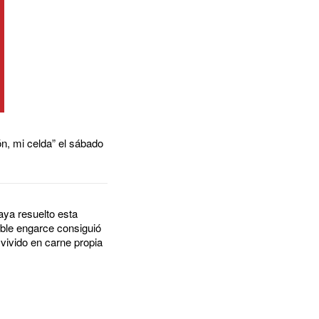
ón, mi celda” el sábado
aya resuelto esta
ible engarce consiguió
 vivido en carne propia