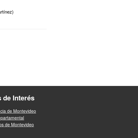
rtínez)
s de Interés
ncia de Montevideo
epartamental
ios de Montevideo