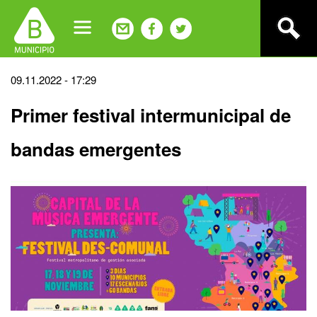
Jump
to
navigation
Back
09.11.2022 - 17:29
to
Primer festival intermunicipal de
top
bandas emergentes