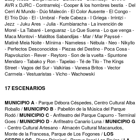
AVR x DJRC - Contrarreloj - Cooper & los hombres bestia - Del
Cerri Al Mundo - Dúo Malecón - El Color Ausente - El Congo -
El Trío Dúo - El - Umbral - Fede Cabeza - I Griega - Irrintzi -
Jezz - Juku Ares - Julia - Kumbiaracha - La invención de
Morel - La Tabaré - Lenguaraz - Lo Que Suena - Lo que venga -
Maca Montovi - Malditos Sabandijas - Mar / Mar Payssé -
Matinê Meia Noite - Mínima - Nameless - Nébula - Neo - Nikyllo
- Perfectos Desconocidos - Piezas del Destino - Poca Cosa -
Rapvoluzion - Rever - Reytoro - Son de la vuelta - Spuntone
Mendaro - Tabako y Ron - Tapelao - Té de Tilo - The Kings
Street - Vagos del Sur - Valkirias - Vanesa Britos - Vector
Carmela - Vestuaristas - Vicho - Wachowski
17 ESCENARIOS
MUNICIPIO A
- Parque Débora Céspedes, Centro Cultural Alba
Roballo /
MUNICIPIO B
- Pabellón de la Música del Parque
Rodó /
MUNICIPIO C
- Anfiteatro del Parque Capurro - Terminal
Goes /
MUNICIPIO D
- Anfiteatro Canario Luna /
MUNICIPIO G
- Centro Cultural Artesano - Almacén Cultural Macanudos,
Monte de la Francesa, Parque de Los Fogones /
LOS
CERRILLOS
- Plaza Principal - Parque lineal Las Brujas /
LA