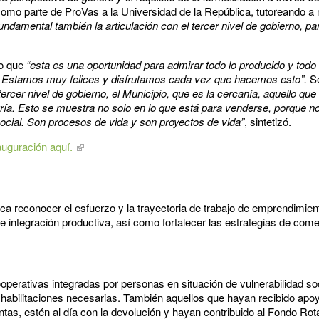
omo parte de ProVas a la Universidad de la República, tutoreando 
undamental también la articulación con el tercer nivel de gobierno, pa
jo que
“esta es una oportunidad para admirar todo lo producido y todo
s. Estamos muy felices y disfrutamos cada vez que hacemos esto”.
Se
 tercer nivel de gobierno, el Municipio, que es la cercanía, aquello q
gría. Esto se muestra no solo en lo que está para venderse, porque 
social. Son procesos de vida y son proyectos de vida”
, sintetizó.
nauguración aquí.
 reconocer el esfuerzo y la trayectoria de trabajo de emprendimien
e integración productiva, así como fortalecer las estrategias de come
perativas integradas por personas en situación de vulnerabilidad s
 habilitaciones necesarias. También aquellos que hayan recibido apoy
tas, estén al día con la devolución y hayan contribuido al Fondo Rota