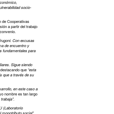
 económico,
lnerabilidad socio-
ón de Cooperativas
ión a partir del trabajo
 convenio.
 Frugoni. Con excusas
rma de encuentro y
tas fundamentales para
iares. Sigue siendo
 destacando que
“esta
ís que a través de su
sarrollo, en este caso a
yo nombre es tan largo
trabaja”.
TU (Laboratorio
l monotributo social”.