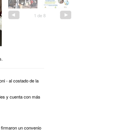
1
de
8
s.
ni - al costado de la
ides y cuenta con más
, firmaron un convenio