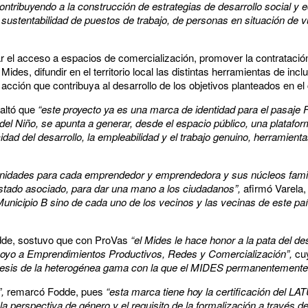
ontribuyendo a la construcción de estrategias de desarrollo social y
ustentabilidad de puestos de trabajo, de personas en situación de vu
ar el acceso a espacios de comercialización, promover la contrataci
des, difundir en el territorio local las distintas herramientas de inclus
acción que contribuya al desarrollo de los objetivos planteados en el
saltó que
“este proyecto ya es una marca de identidad para el pasaje
del Niño, se apunta a generar, desde el espacio público, una platafo
idad del desarrollo, la empleabilidad y el trabajo genuino, herramien
tunidades para cada emprendedor y emprendedora y sus núcleos famil
Estado asociado, para dar una mano a los ciudadanos”,
afirmó Varela,
 Municipio B sino de cada uno de los vecinos y las vecinas de este pa
Fodde, sostuvo que con ProVas
“el Mides le hace honor a la pata del de
poyo a Emprendimientos Productivos, Redes y Comercialización”,
cu
ntesis de la heterogénea gama con la que el MIDES permanentemente 
,
remarcó Fodde, pues
“esta marca tiene hoy la certificación del LA
a perspectiva de género y el requisito de la formalización a través de