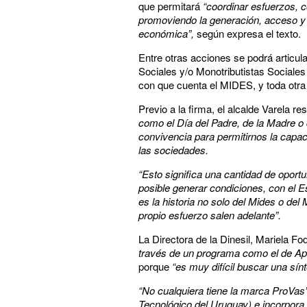
que permitará
“coordinar esfuerzos, c
promoviendo la generación, acceso y s
económica”,
según expresa el texto.
Entre otras acciones se podrá articul
Sociales y/o Monotributistas Sociales Mi
con que cuenta el MIDES, y toda otra 
Previo a la firma, el alcalde Varela re
como el Día del Padre, de la Madre o 
convivencia para permitirnos la capac
las sociedades.
“Esto significa una cantidad de opor
posible generar condiciones, con el 
es la historia no solo del Mides o del
propio esfuerzo salen adelante”.
La Directora de la Dinesil, Mariela 
través de un programa como el de A
porque
“es muy difícil buscar una sí
“No cualquiera tiene la marca ProVas”
Tecnológico del Uruguay) e incorpora l