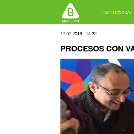
Jump
to
INSTITUCIONAL
navigation
Back
17.07.2018 - 14:32
to
PROCESOS CON V
top