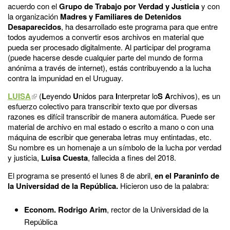
acuerdo con el
Grupo de Trabajo por Verdad y Justicia
y con
la organización
Madres y Familiares de Detenidos
Desaparecidos
, ha desarrollado este programa para que entre
todos ayudemos a convertir esos archivos en material que
pueda ser procesado digitalmente. Al participar del programa
(puede hacerse desde cualquier parte del mundo de forma
anónima a través de internet), estás contribuyendo a la lucha
contra la impunidad en el Uruguay.
LUISA
(
L
eyendo
U
nidos para
I
nterpretar lo
S
A
rchivos), es un
esfuerzo colectivo para transcribir texto que por diversas
razones es difícil transcribir de manera automática. Puede ser
material de archivo en mal estado o escrito a mano o con una
máquina de escribir que generaba letras muy entintadas, etc.
Su nombre es un homenaje a un símbolo de la lucha por verdad
y justicia,
Luisa Cuesta
, fallecida a fines del 2018.
El programa se presentó el lunes 8 de abril,
en el Paraninfo de
la Universidad de la República.
Hicieron uso de la palabra:
Econom. Rodrigo Arim
, rector de la Universidad de la
República