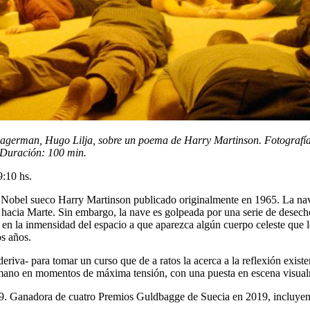
agerman, Hugo Lilja, sobre un poema de Harry Martinson. Fotografía:
. Duración: 100 min.
9:10 hs.
Nobel sueco Harry Martinson publicado originalmente en 1965. La nave 
 hacia Marte. Sin embargo, la nave es golpeada por una serie de desecho
 en la inmensidad del espacio a que aparezca algún cuerpo celeste que l
os años.
a deriva- para tomar un curso que de a ratos la acerca a la reflexión ex
r humano en momentos de máxima tensión, con una puesta en escena visua
. Ganadora de cuatro Premios Guldbagge de Suecia en 2019, incluyendo