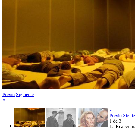
Previo
Siguiente
«
»
Previo
Siguie
1
de
3
La Reapertura