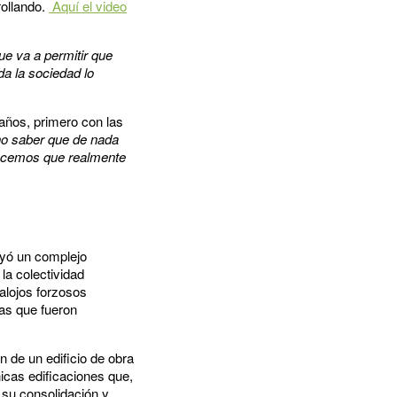
rollando.
Aquí el video
ue va a permitir que
da la sociedad lo
años, primero con las
o saber que de nada
 hacemos que realmente
uyó un complejo
la colectividad
alojos forzosos
ias que fueron
n de un edificio de obra
icas edificaciones que,
ó su consolidación y