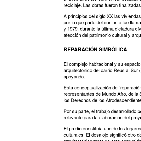
reciclaje. Las obras fueron finalizada
A principios del siglo XX las viviend
por lo que parte del conjunto fue lla
y 1979, durante la última dictadura cí
afección del patrimonio cultural y a
REPARACIÓN SIMBÓLICA
El complejo habitacional y su espacio 
arquitectónico del barrio Reus al Sur 
apoyando.
Esta conceptualización de “reparació
representantes de Mundo Afro, de la S
los Derechos de los Afrodescendiente
Por su parte, el trabajo desarrollad
relevante para la elaboración del pro
El predio constituía uno de los lugar
culturales. El desalojo significó otro 
arquitectónico tanto de esta comunid