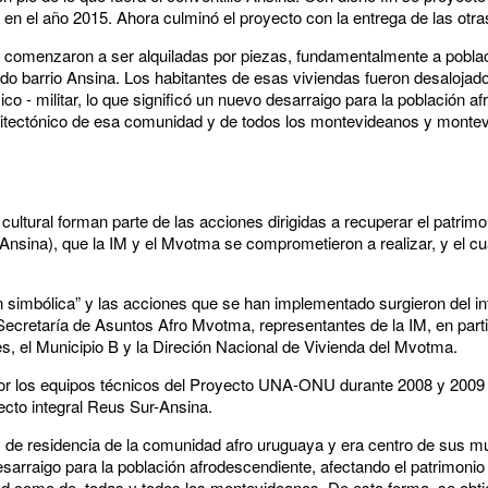
s en el año 2015. Ahora culminó el proyecto con la entrega de las otr
as comenzaron a ser alquiladas por piezas, fundamentalmente a pobla
mado barrio Ansina. Los habitantes de esas viviendas fueron desalojad
vico - militar, lo que significó un nuevo desarraigo para la población 
rquitectónico de esa comunidad y de todos los montevideanos y monte
cultural forman parte de las acciones dirigidas a recuperar el patrimon
(Ansina), que la IM y el Mvotma se comprometieron a realizar, y el cu
n simbólica” y las acciones que se han implementado surgieron del i
ecretaría de Asuntos Afro Mvotma, representantes de la IM, en parti
s, el Municipio B y la Direción Nacional de Vivienda del Mvotma.
o por los equipos técnicos del Proyecto UNA-ONU durante 2008 y 2009 
yecto integral Reus Sur-Ansina.
es de residencia de la comunidad afro uruguaya y era centro de sus m
desarraigo para la población afrodescendiente, afectando el patrimonio 
ad como de todas y todos los montevideanos. De esta forma, se obtie