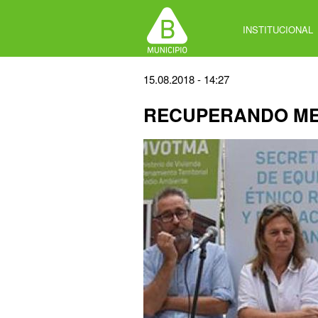
Jump
to
INSTITUCIONAL
navigation
Back
15.08.2018 - 14:27
to
RECUPERANDO M
top