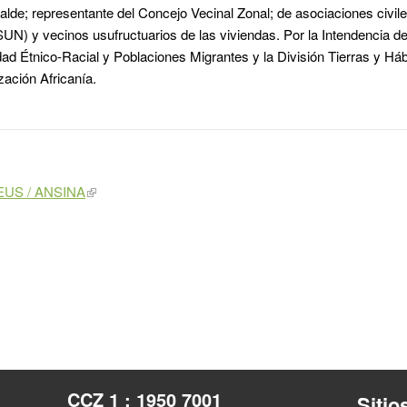
calde; representante del Concejo Vecinal Zonal; de asociaciones civil
SUN) y vecinos usufructuarios de las viviendas. Por la Intendencia 
idad Étnico-Racial y Poblaciones Migrantes y la División Tierras y Háb
zación Africanía.
US / ANSINA
CCZ 1 : 1950 7001
Sitio