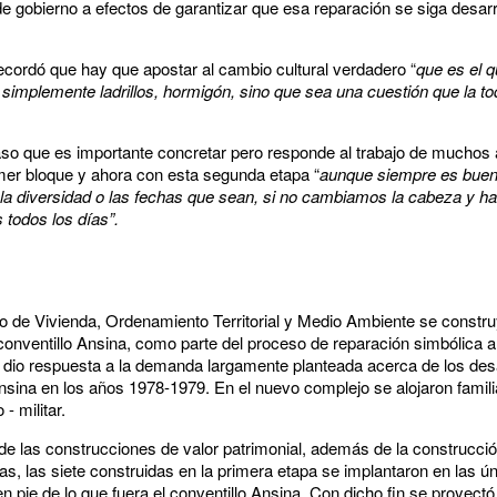
 de gobierno a efectos de garantizar que esa reparación se siga desar
recordó que hay que apostar al cambio cultural verdadero “
que es el q
simplemente ladrillos, hormigón, sino que sea una cuestión que la to
paso que es importante concretar pero responde al trabajo de muchos 
imer bloque y ahora con esta segunda etapa “
aunque siempre es buen
de la diversidad o las fechas que sean, si no cambiamos la cabeza y
 todos los días”.
io de Vivienda, Ordenamiento Territorial y Medio Ambiente se constr
l conventillo Ansina, como parte del proceso de reparación simbólica a 
dio respuesta a la demanda largamente planteada acerca de los des
Ansina en los años 1978-1979. En el nuevo complejo se alojaron famil
- militar.
de las construcciones de valor patrimonial, además de la construcció
s, las siete construidas en la primera etapa se implantaron en las ún
n pie de lo que fuera el conventillo Ansina. Con dicho fin se proyect