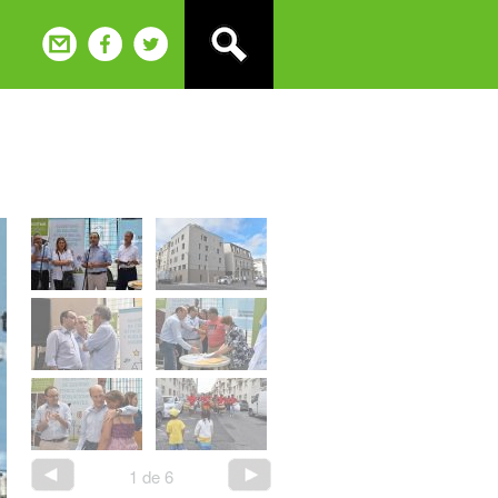
1
de
6