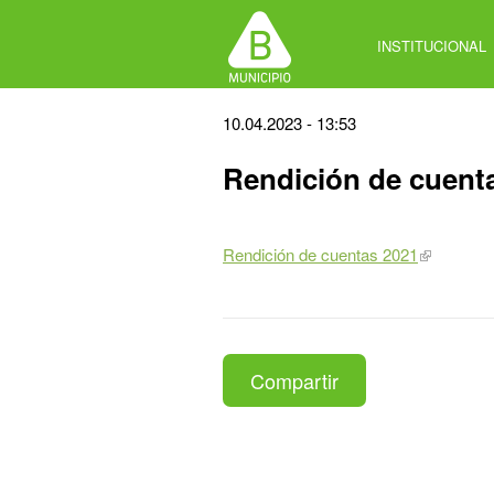
Jump
to
INSTITUCIONAL
navigation
Back
10.04.2023 - 13:53
to
Rendición de cuent
top
Rendición de cuentas 2021
Compartir