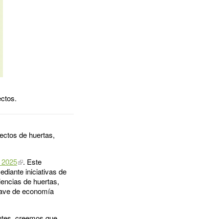
ctos.
ectos de huertas,
- 2025
. Este
diante iniciativas de
iencias de huertas,
clave de economía
antes, creemos que