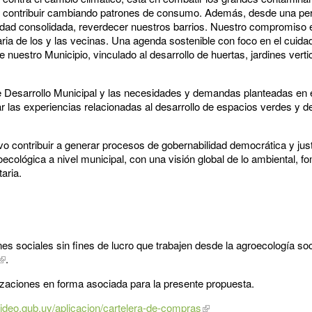
de contribuir cambiando patrones de consumo. Además, desde una per
udad consolidada, reverdecer nuestros barrios. Nuestro compromiso e
aria de los y las vecinas. Una agenda sostenible con foco en el cuid
de nuestro Municipio, vinculado al desarrollo de huertas, jardines vert
de Desarrollo Municipal y las necesidades y demandas planteadas en el 
r las experiencias relacionadas al desarrollo de espacios verdes y de
vo contribuir a generar procesos de gobernabilidad democrática y justi
ecológica a nivel municipal, con una visión global de lo ambiental, 
aria.
ones sociales sin fines de lucro que trabajen desde la agroecología s
.
zaciones en forma asociada para la presente propuesta.
video.gub.uy/aplicacion/cartelera-de-compras