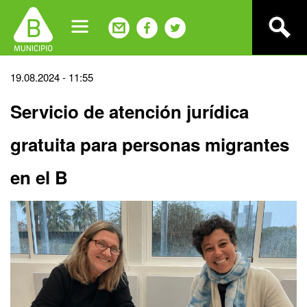
Jump
to
navigation
Back
19.08.2024 - 11:55
to
Servicio de atención jurídica
top
gratuita para personas migrantes
en el B