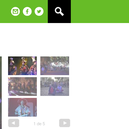
1
de
5