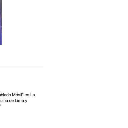
ablado Móvil” en La
quina de Lima y
”