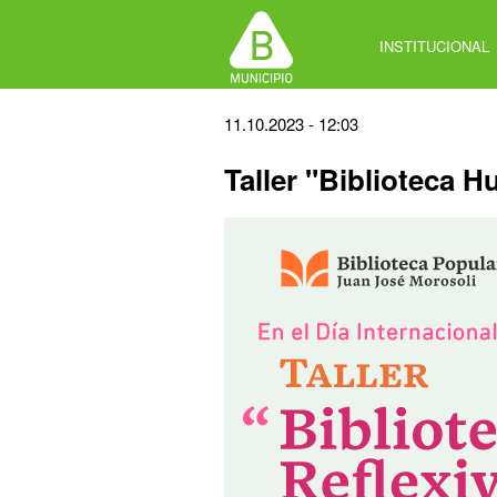
Jump
to
INSTITUCIONAL
navigation
Back
11.10.2023 - 12:03
to
Taller "Biblioteca H
top