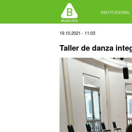
Jump
to
INSTITUCIONAL
navigation
Back
19.10.2021 - 11:03
to
Taller de danza inte
top