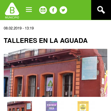
Jump
to
navigation
Back
08.02.2019 - 13:19
to
TALLERES EN LA AGUADA
top