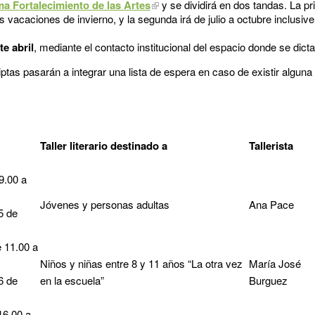
a Fortalecimiento de las Artes
y se dividirá en dos tandas. La pr
s vacaciones de invierno, y la segunda irá de julio a octubre inclusive
e abril
, mediante el contacto institucional del espacio donde se dicta e
tas pasarán a integrar una lista de espera en caso de existir alguna 
Taller literario destinado a
Tallerista
9.00 a
Jóvenes y personas adultas
Ana Pace
5 de
 11.00 a
Niños y niñas entre 8 y 11 años “La otra vez
María José
6 de
en la escuela”
Burguez
16.00 a