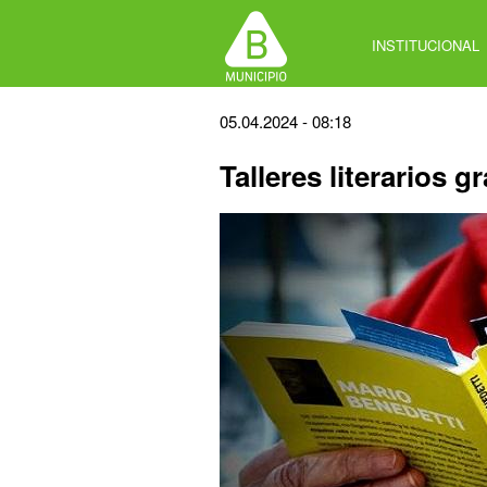
Jump
to
INSTITUCIONAL
navigation
Back
05.04.2024 - 08:18
to
Talleres literarios g
top