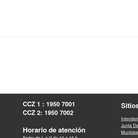
CCZ 1 : 1950 7001
Sitio
CCZ 2: 1950 7002
Intende
Junta D
Horario de atención
Municip
Sede: de L a V de 10 a 16 h