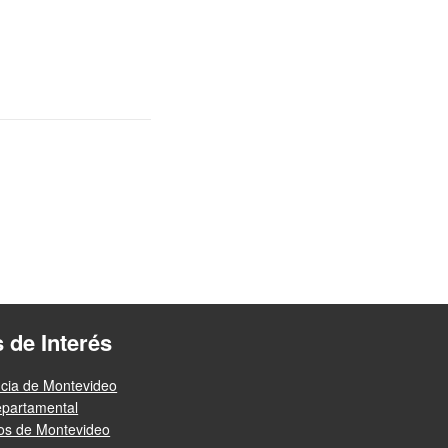
s de Interés
ncia de Montevideo
epartamental
ios de Montevideo