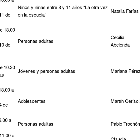
Niños y niñas entre 8 y 11 años “La otra vez
Natalia Farías
11 de
en la escuela”
e 18.00
Cecilia
Personas adultas
10 de
Abelenda
e 10.30
Jóvenes y personas adultas
Mariana Pére
as
18.00 a
Adolescentes
Martín Cerisol
4 de
8.00 a
Personas adultas
Pablo Trochón
11.00 a
Claudia