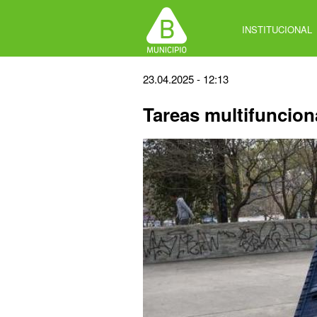
Jump
to
INSTITUCIONAL
navigation
Back
23.04.2025 - 12:13
to
Tareas multifuncion
top