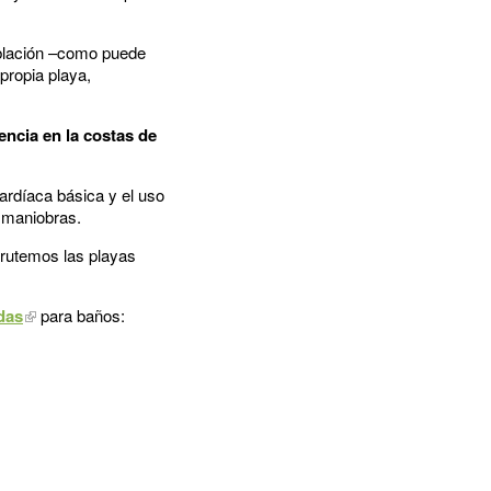
población –como puede
propia playa,
ncia en la costas de
cardíaca básica y el uso
e maniobras.
frutemos las playas
adas
para baños: