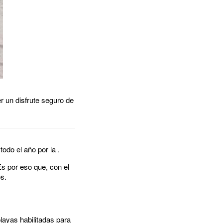
 un disfrute seguro de
odo el año por la .
s por eso que, con el
es.
layas habilitadas para