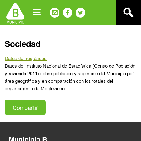
Jump
to
navigation
Back
Sociedad
to
top
Datos demográficos
Datos del Instituto Nacional de Estadística (Censo de Población
y Vivienda 2011) sobre población y superficie del Municipio por
área geográfica y en comparación con los totales del
departamento de Montevideo.
Compartir
Municipio B