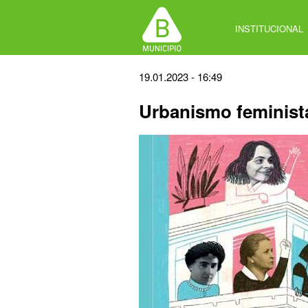
Jump
to
INSTITUCIONAL
navigation
Back
19.01.2023 - 16:49
to
Urbanismo feminist
top