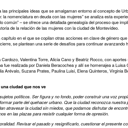
enta las principales ideas que se amalgaman entorno al concepto de U
le: la nomenclatura en deuda con las mujeres” se analiza esta experien
de lo común” – se ofrece una detallada genealogía del proceso que impl
storia de la relación de las mujeres con la ciudad de Montevideo.
capítulo en el que se copilan otras acciones en clave de género que 
cierre, se plantean una serie de desafíos para continuar avanzando 
a Cardozo, Valentina Torre, Alicia Cano y Beatriz Rocco, con aporte
pa fue realizada por Daniela Beracochea y allí se homenajea a Luisa 
a Arévalo, Suzana Prates, Paulina Luisi, Elena Quinteros, Virginia Bo
, una ciudad que nos ve
ujetos políticos. Ser figura y no fondo, poder construir una voz prop
ormar parte del quehacer urbano. Que la ciudad reconozca nuestra p
dan atravesar la ciudad sin miedos, que podamos disfrutar de encontr
s en las plazas para resistir cualquier forma de opresión.
ralidad. Revisar el pasado y resignificarlo, cuestionar el presente 