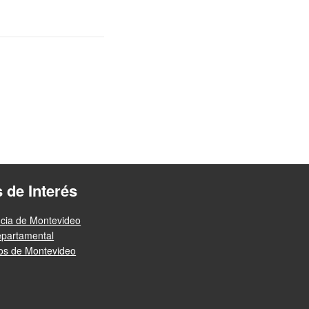
s de Interés
ncia de Montevideo
epartamental
ios de Montevideo