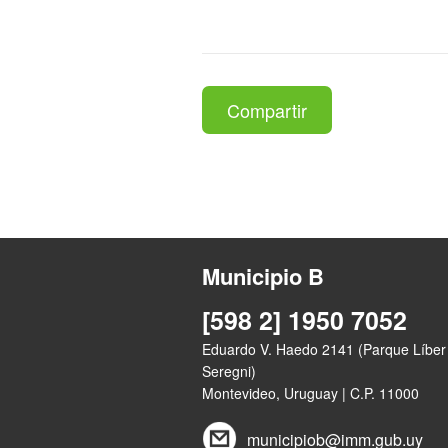
Compartir
Municipio B
[598 2] 1950 7052
Eduardo V. Haedo 2141 (Parque Líber
Seregni)
Montevideo, Uruguay | C.P. 11000
municipiob@imm.gub.uy